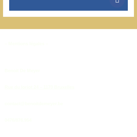
– Mentions légales –
Benoit De Meyer
Rue du loriot 24 – 1170 Bruxelles
contact@benoitdemeyer.be
0476/876.954