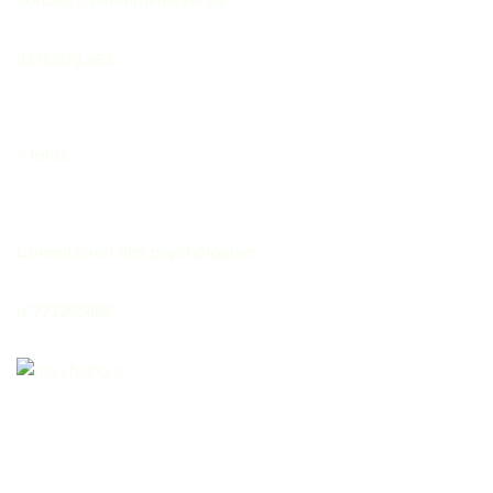
contact@benoitdemeyer.be
0476/876.954
– Infos –
Commission des psychologues
n°771205466
© copyright 2021 by Benoit De Meyer créateur, webmaster &
propriétaire - Hébergeur: Hostinger
Accueil
Consultations
Agenda
Infos